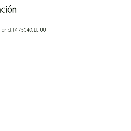
ación
and, TX 75040, EE. UU.