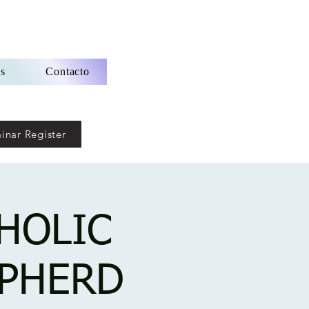
s
Contacto
inar Register
HOLIC
EPHERD