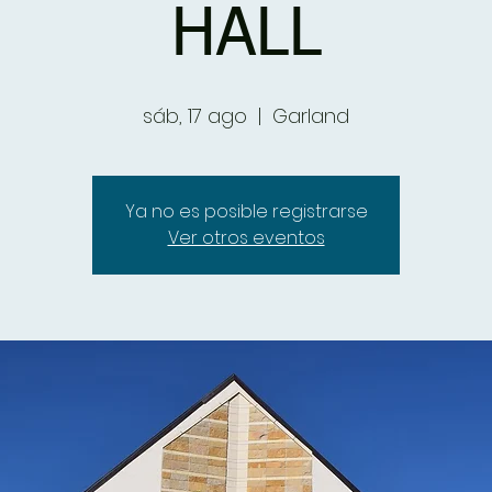
HALL
sáb, 17 ago
  |  
Garland
Ya no es posible registrarse
Ver otros eventos