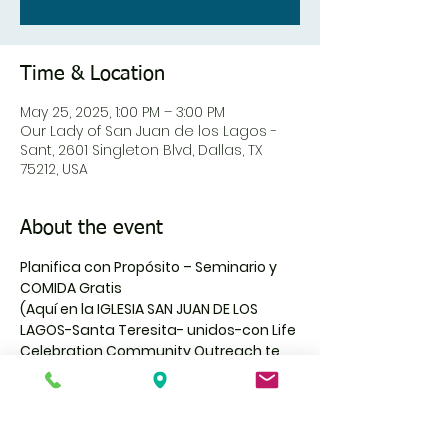
Time & Location
May 25, 2025, 1:00 PM – 3:00 PM
Our Lady of San Juan de los Lagos -
Sant, 2601 Singleton Blvd, Dallas, TX
75212, USA
About the event
Planifica con Propósito – Seminario y 
COMIDA Gratis
(Aquí en la IGLESIA SAN JUAN DE LOS 
LAGOS-Santa Teresita- unidos-con Life 
Celebration Community Outreach te 
invita a un seminario sobre 
PLANIFICACIÓN FUNERARIA
Incluye COMIDA, guía GRATIS y espacio 
para hacer preguntas.